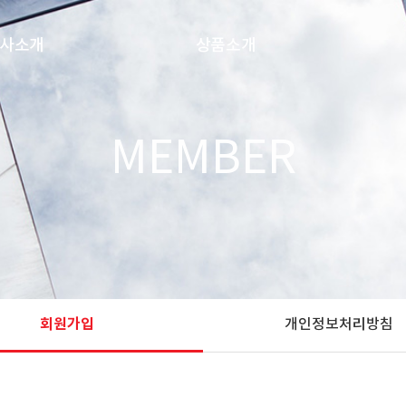
사소개
상품소개
회사개요
보노
MEMBER
연혁
혼다시
주요사업
아미노바이탈
기업공고
AGF
오시는 길
냉동식품
MSG
AJITIDE
회원가입
개인정보처리방침
TENCHO
ACTIVA TG