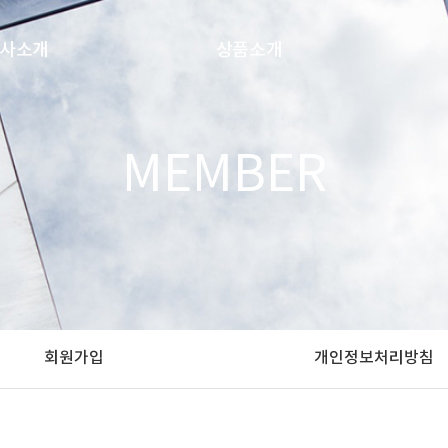
사소개
상품소개
회사개요
보노
MEMBER
연혁
혼다시
주요사업
아미노바이탈
기업공고
AGF
오시는 길
냉동식품
MSG
AJITIDE
회원가입
개인정보처리방침
TENCHO
ACTIVA TG