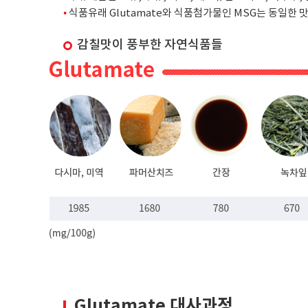
•
식품유래 Glutamate와 식품첨가물인 MSG는 동일한 
감칠맛이 풍부한 자연식품들
Glutamate 대사과정