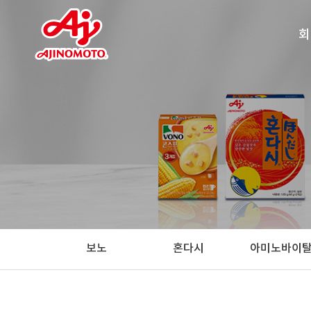
회
찾아
보노
혼다시
아미노바이