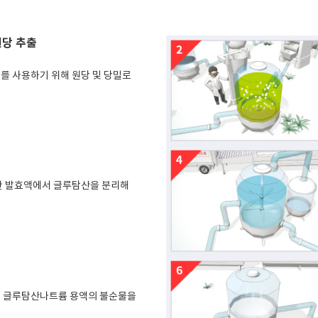
당 추출
를 사용하기 위해 원당 및 당밀로
찬 발효액에서 글루탐산을 분리해
 글루탐산나트륨 용액의 불순물을