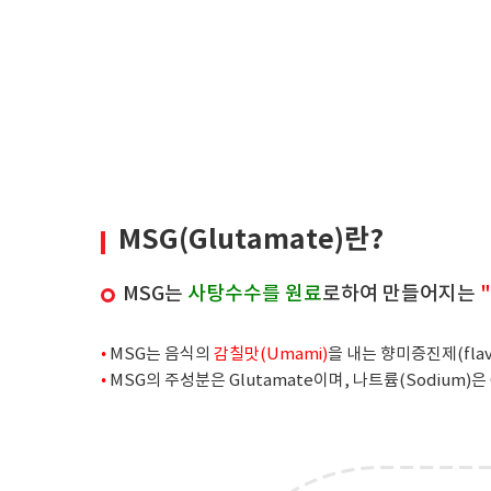
MSG(Glutamate)란?
MSG는
사탕수수를 원료
로하여 만들어지는
•
MSG는 음식의
감칠맛(Umami)
을 내는 향미증진제(fla
•
MSG의 주성분은 Glutamate이며, 나트륨(Sodium)은