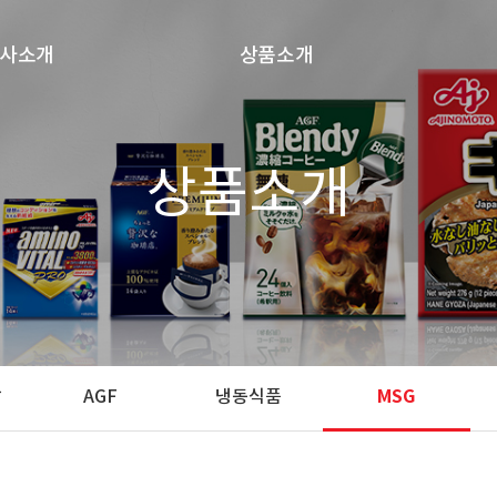
사소개
상품소개
회사개요
보노
상품소개
연혁
혼다시
주요사업
아미노바이탈
기업공고
AGF
오시는 길
냉동식품
MSG
AJITIDE
탈
AGF
냉동식품
MSG
TENCHO
ACTIVA TG